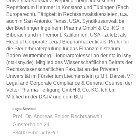
Universität Konstanz.
Repetitor beim Juristischen
Repetitorium Hemmer in Konstanz und Tübingen (Fach
Europarecht).
Tätigkeit in Rechtsanwaltskanzleien, u.a.
auch in San Antonio, Texas, USA.
Syndikusanwalt bei
der Boehringer Ingelheim Pharma GmbH & Co. KG in
Biberach und in Fremont, Kalifornien, USA - zuletzt als
Head of Corporate Legal Biopharmaceuticals.
Prüfer für
die Steuerberaterprüfung für das Finanzministerium
Baden-Württemberg.
Honorarprofessor an der nta in Isny
(
nta-isny.de
).
Mitglied des Wissenschaftlichen Beirats der
Rechtswissenschaftlichen Fakultät an der Privaten
Universität im Fürstentum Liechtenstein (
ufl.li
). Derzeit VP
Legal and Corporate Compliance & General Counsel der
Vetter Pharma-Fertigung GmbH & Co. KG. Ich bin
Mitglied in der DAJV und dem BUJ.
Legal Services
Prof. Dr. Andreas Felder Rechtsanwalt
Ginsterhalde 24
88400 Biberach/Riß